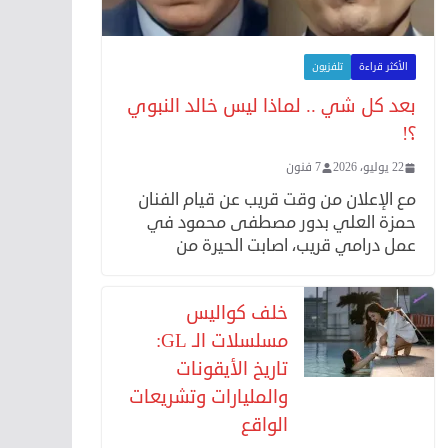
الأكثر قراءة
تلفزيون
بعد كل شي .. لماذا ليس خالد النبوي
؟!
22 يوليو، 2026
7 فنون
مع الإعلان من وقت قريب عن قيام الفنان
حمزة العلي بدور مصطفى محمود في
عمل درامي قريب، اصابت الحيرة من
خلف كواليس
مسلسلات الـ GL:
تاريخ الأيقونات
والمليارات وتشريعات
الواقع