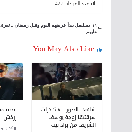
عدد القراءات
422
١١ مسلسل يبدأ عرضهم اليوم وقبل رمضان .. تعرف
عليهم
You May Also Like
شاهد بالصور .. ٧ كادرات
قصة مس
سرقتها زوجة يوسف
زركش
الشريف من براد بيت
9 مارس، 2021