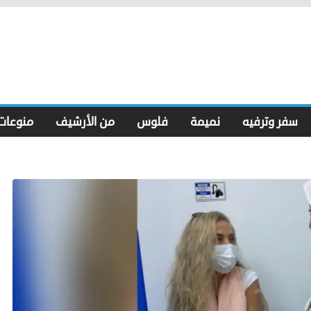
سفر وترفيه
نميمة
فلوس
من الأرشيف
منوعات