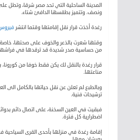
المدينة الساحلية التي تحد مصر شرقا، وتطل عل
ونصف. وتتميز بطقسها الدافئ شتاء.
رغدة أخذت قرار نقل إقامتها وقتما انتشر
فيروس 
وقتها شعرت بالذعر والخوف على صحتها، خاصة و
من حساسية صدر شديدة قد ترقدها في فراشها ل
قرار رغدة بالنقل لك يكن فقط خوفا من كورونا، 
مناعتها.
وبالطبع لم تعلن عن نقل حياتها بالكامل الى ا
ترشيحات فنية.
فبقيت في العين السخنة، على اتصال دائم بدوائره
اضطرارية كل فترة.
إقامة رغدة في منزلها بأحدى القرى السياحية في
يعيشان معها.