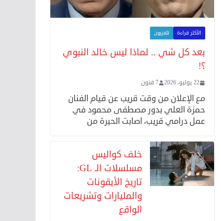
الأكثر قراءة
تلفزيون
بعد كل شي .. لماذا ليس خالد النبوي
؟!
22 يوليو، 2026
7 فنون
مع الإعلان من وقت قريب عن قيام الفنان
حمزة العلي بدور مصطفى محمود في
عمل درامي قريب، اصابت الحيرة من
خلف كواليس
مسلسلات الـ GL:
تاريخ الأيقونات
والمليارات وتشريعات
الواقع