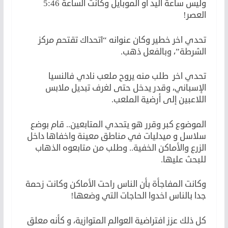
وليس ساعة اليد او الموبايل وكانت الساعة 5:46
العصر!
تحدي اخر خطير وكان عنوانه “اتحداك تقتحم مركز
الشرطة”، وبالفعل ذهب.
تحدي اخر طلب منه يروح ملعب نادي فالنسيا
الإسباني، وقدر يدخل حتى لغرف تبديل ملابس
اللاعبين إلى أرضية الملعب.
الموضوع كبر وقرر هو يتحدي المتابعين.. قام بوضع
سلاسل و ميدليات في مناطق معينة واخفاها داخل
الزرع والأماكن الخفية.. وطلب من متابعوه الذهاب
للبحث عليها.
وكانت المفاجأة بأن الناس راحت الأماكن وكانت زحمة
جدا بالناس اخدوا الحاجات التي وضعها!
كل ذلك عزز افتراضية العوالم المتوازية، و كأنه معلق