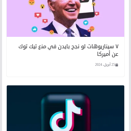
٧ سيناريوهات لو نجح بايدن في منع تيك توك
عن أميركا
25 أبريل، 2024