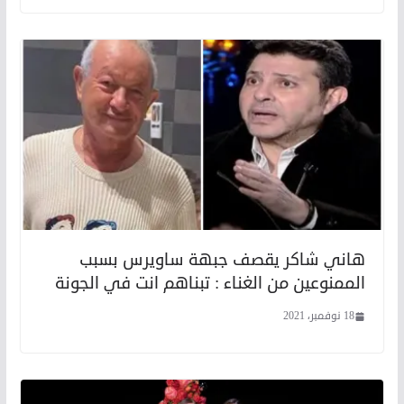
هاني شاكر يقصف جبهة ساويرس بسبب
الممنوعين من الغناء : تبناهم انت في الجونة
18 نوفمبر، 2021