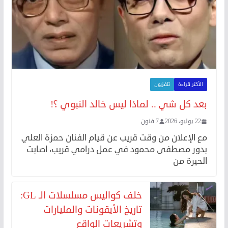
الأكثر قراءة
تلفزيون
بعد كل شي .. لماذا ليس خالد النبوي ؟!
22 يوليو، 2026
7 فنون
مع الإعلان من وقت قريب عن قيام الفنان حمزة العلي
بدور مصطفى محمود في عمل درامي قريب، اصابت
الحيرة من
خلف كواليس مسلسلات الـ GL:
تاريخ الأيقونات والمليارات
وتشريعات الواقع