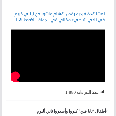
لكن
لمشاهدة فيديو رقص هشام عاشور مع نيللي كريم
في نادي شاطيء مكاني في الجونة .. اضغط هنا
عدد القراءات
1٬880
أطفال “بابا فين” كبروا وأصدروا ثاني ألبوم