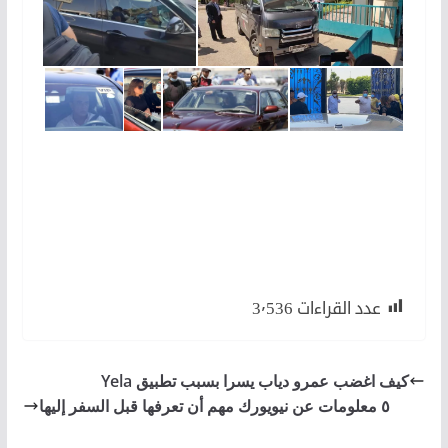
لكن جنازة دلال عبد العزيز
لأن
لكن
عدد القراءات
3٬536
كيف اغضب عمرو دياب يسرا بسبب تطبيق Yela
٥ معلومات عن نيويورك مهم أن تعرفها قبل السفر إليها