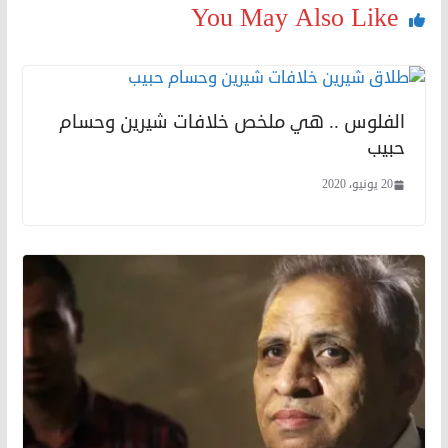
You May Also Like
الفلوس .. هي ملخص خلافات شيرين وحسام
حبيب
20 يونيو، 2020