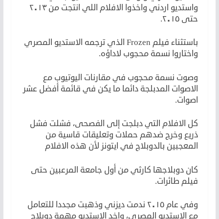
واستديو اردني واخذوا الافلام اللي انتجت من ٢٠١٣
حتى ٢٠١٥.
باستثناء فيلم Frozen الذي ترجمه الاستديو المصري
واختاروا نسمة محجوب لاداؤه.
وصوت نسمة محجوب في مقارنات اليوتيوب مع
الاصوات المدبلجة دائما ما يكن في قائمة أفضل عشر
اصوات.
كل الافلام التي دبلجت إلى الفصحى، فشلت فشل
ذريع وخرج ضدهم حملات وتعليقات قاسية من
المعجبين بالدوبلاج في ايتونز لأن هذه الافلام
كان دوبلاجها كارثي من أول جامعة المرعبين حتى
فيلم طائرات.
وفي عام ٢٠١٥ ندمت ديزني وذهبت مجددا للتعامل
مع الاستديو المصري، واخد الاستديو مهمة دوبلاج