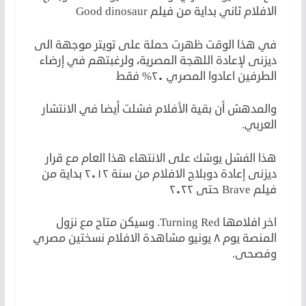
الافلام ثاني بداية من فيلم Good dinosaur
في هذا الوقت ظهرت حملة على تويتر موجهة الى
ديزنى لإعادة اللهجة المصرية، ولرغبتهم في إرضاء
الطرفين اعادوا المصري ٢٠% فقط
والمدهش أن بقية الأفلام فشلت أيضا في الانتشار
العربي.
هذا الفشل يوشك على الانتهاء هذا العام مع قرار
ديزنى إعادة دوبلاج الافلام من سنة ٢٠١٢ بداية من
فيلم Brave حتى ٢٠٢٢
اخر افلامها Turning Red. وسيكن متاح مع نزول
المنصة يوم ٨ يونيو مشاهدة الافلام نسختين مصري
وفصحى.
لكن