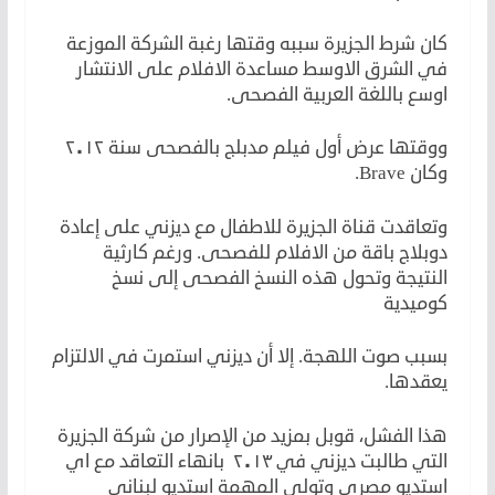
كان شرط الجزيرة سببه وقتها رغبة الشركة الموزعة
في الشرق الاوسط مساعدة الافلام على الانتشار
اوسع باللغة العربية الفصحى.
ووقتها عرض أول فيلم مدبلج بالفصحى سنة ٢٠١٢
وكان Brave.
وتعاقدت قناة الجزيرة للاطفال مع ديزني على إعادة
دوبلاج باقة من الافلام للفصحى. ورغم كارثية
النتيجة وتحول هذه النسخ الفصحى إلى نسخ
كوميدية
بسبب صوت اللهجة. إلا أن ديزني استمرت في الالتزام
يعقدها.
هذا الفشل، قوبل بمزيد من الإصرار من شركة الجزيرة
التي طالبت ديزني في ٢٠١٣ بانهاء التعاقد مع اي
استديو مصري وتولى المهمة استديو لبناني