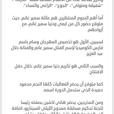
“شفيقة ومتولي”، “الجوع”، “الراعي والنساء”.
أما أهم النجوم المنتظرين هم عائلة سمير غانم، حيث
متوقع حضور كل من ايمي ودنيا سمير غانم، مع
أزواجهم.
لسببين، الأول هو تخصيص المهرجان وسام باسم
فارس الكوميديا لإسم الفنان سمير غانم والفنانة دلال
عبد العزيز.
والسبب الثاني هو تكريم دنيا سمير غانم، خلال حفل
الافتتاح.
كما متوقع أن يحضر الفعاليات كلها النجم محمود
حميدة الذي ستحمل الدورة اسمه.
ومن المخرجين، يحضر هاني لاشين بصفته رئيسا
للجنة تحكيم مسابقة ممدوح الليثي للسيناريو، اضافة