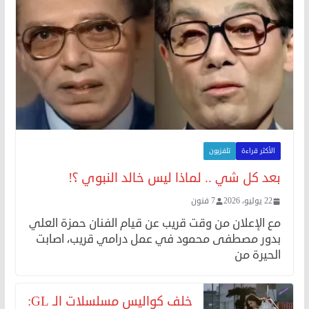
الأكثر قراءة
تلفزيون
بعد كل شي .. لماذا ليس خالد النبوي ؟!
22 يوليو، 2026
7 فنون
مع الإعلان من وقت قريب عن قيام الفنان حمزة العلي
بدور مصطفى محمود في عمل درامي قريب، اصابت
الحيرة من
خلف كواليس مسلسلات الـ GL: