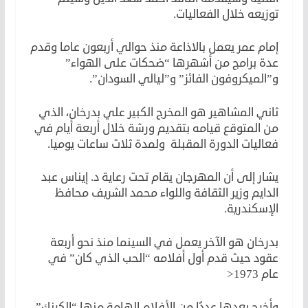
توزيعه خلال الفعاليات.
إمام عمر يعمل بالاذاعة منذ حوالي أربعون عاما وقدم
عدة برامج من أشهرها “ضحكات على الهواء”
و”الميكروفون الفائز” و”ليالي السودان”.
ثاني المشاهير هو المخرج الكبير علي بدرخان، الذي
من المتوقع قيامه بتقديم ورشة خلال أربعة أيام في
فعاليات الدورة المقبلة ولمدة ثلاث ساعات يوميا.
يشار إلى أن المهرجان يقام تحت رعاية د. إيناس عبد
الدايم وزير الثقافة واللواء محمد الشريف محافظ
الإسكندرية.
بدرخان هو الآخر يعمل في السينما منذ نحو أربعة
عقود حيث قدم أول أفلامه “الحب الذي كان” في
عام 1973<
وأخرج بعدها عددًا من الأفلام الهامة منها “الكرنك”،