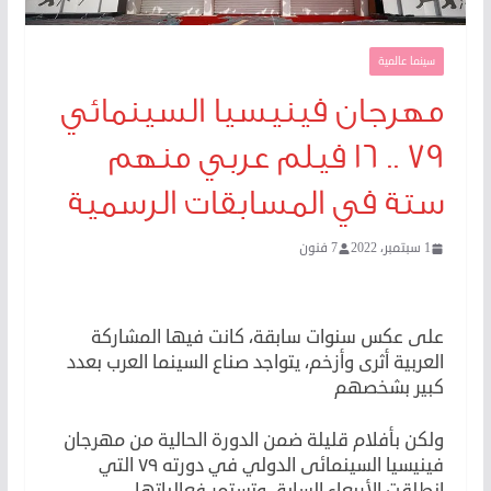
سينما عالمية
مهرجان فينيسيا السينمائي
٧٩ .. ١٦ فيلم عربي منهم
ستة في المسابقات الرسمية
1 سبتمبر، 2022
7 فنون
مهرجان فينيسيا السينمائي ٧٩
على عكس سنوات سابقة، كانت فيها المشاركة
العربية أثرى وأزخم، يتواجد صناع السينما العرب بعدد
كبير بشخصهم
ولكن بأفلام قليلة ضمن الدورة الحالية من مهرجان
فينيسيا السينمائى الدولي في دورته ٧٩ التي
انطلقت الأربعاء السابق وتستمر فعالياتها