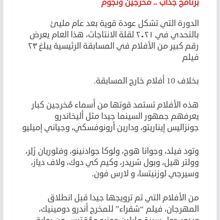
برنامج جذاب .. مخرجين ونجوم
الدورة التي تشكل عودة قوية بعد عام مليئ
بالتحدي في ٢٠٢١ لقلة الانتاجات، هذا العام يعرض
رقم كبير من الأفلام في المسابقة الرئيسية يبلغ ٢٣
فيلم
بخلاف 10 أفلام خارج المسابقة.
هذه الأفلام تستمد قوتها من أسماء مُخرجين كبار
يعرفهم جمهور السينما جيدا مثل أليخاندرو
جونزاليس إيناريتو، ودارين أرونوفسكي، وجياني إميليو
وتود فيلد، وجوانا هوج، ولوكا جوادنينو، وفلوريان زَلِر،
وولتر هيل، وبول شريدر، وكيم كي دوك، ولاف دياز،
وسيرجي لوزنيتسا، و لارس فون.
من الأفلام التي تم ترويجها جيدا قبل انطلاق
المهرجان، فيلم “شقراء” للمخرج أندرو دومينيك،