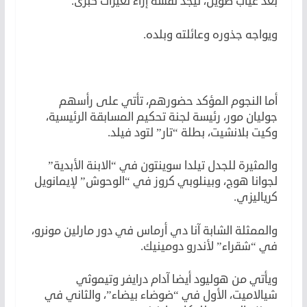
بعد غياب طويل، ليجد نفسه إزاء تغيّرات كبرى.
ويواجه جذوره وعائلته وبلده.
أما النجوم المؤكد حضورهم، تأتي على رأسهم
جوليان مور، رئيسة لجنة تحكيم المسابقة الرئيسية،
وكيت بلانشيت، بطلة “تار” لتود فيلد.
والمثيرة للجدل تيلدا سوينتون في “الابنة الأبدية”
لجوانا هوج، وبينلوبي كروز في “الوحوش” لإيمانويل
كرياليزي.
والممثلة الشابة آنا دي أرماس في دور مارلين مونرو،
في “شقراء” لأندرو دومينيك.
ويأتي من هوليود أيضا آدام درايفر وتيموثي
شيالاميت، الأول في “ضوضاء بيضاء”، والثاني في