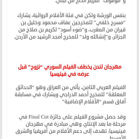
و”موقوف” لمريم الحاج من لبنان.
بنفس الورشة ولكن في فئة الأفلام الروائية، يشارك
“مسرح خلفي” للمخرجين عفاف محمود وخليل بن
قيران من المغرب، و”ضوء أسود” لكريم بن صلاح من
الجزائر، و”إنشالله ولد” للمخرج أمجد الرشيد من الأردن.
مهرجان لندن يخطف الفيلم السوري “نزوح” قبل
عرضه في فينيسيا
الفيلم العربي الثامن، يأتي من العراق وهو “الحدائق
المعلقة” للمخرج أحمد الدراجي ويشارك في مسابقة
آفاق قسم “الأفلام الإضافية”
وقد حصل مشروع الفيلم على جائزة Final Cut في
مرحلة ما بعد الإنتاج، وهي مبادرة في مهرجان
فينيسيا، تهدف إلى دعم الأفلام من أفريقيا والشرق
الأوسط