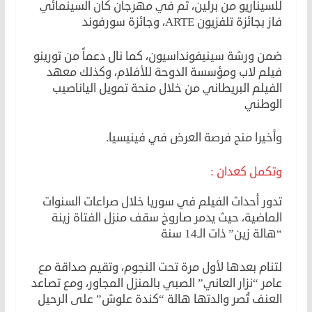
للسيناريو من برلين، ثم في مهرجان كان السينمائي
فاز بجائزة تلفزيون ARTE، وجائزة سورفوند
ضمن ورشة سينيفونداسيون، كما نال دعماً من تورينو
فيلم لاب ومؤسسة الدوحة للأفلام، وكذلك معهد
الفيلم البريطاني من خلال منحة تمويل الياناصيب
الوطني
وأخيرا منح فرصة العرض في فينيسيا.
وتكمل كعدان :
تدور أحداث الفيلم في سوريا خلال صراعات السنوات
الماضية، حيث يدمر صاروخ سقف منزل الفتاة زينة
“هالة زين” ذات الـ14 سنة
لتنام بعدها لأول مرة تحت النجوم، وتقيم صداقة مع
عامر “نزار العاني” الصبي بالمنزل المجاور، ومع تصاعد
العنف تُصر والدتها هالة “كندة علوش” على الرحيل