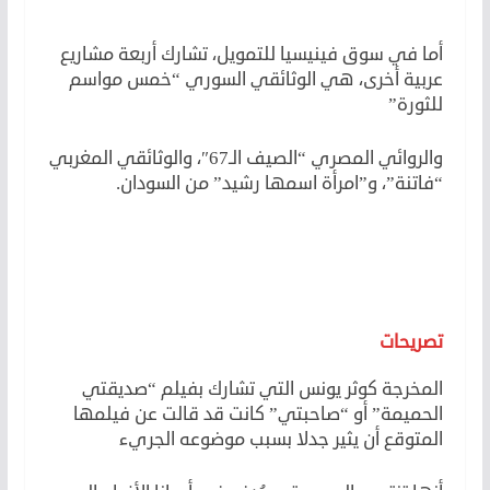
أما في سوق فينيسيا للتمويل، تشارك أربعة مشاريع
عربية أخرى، هي الوثائقي السوري “خمس مواسم
للثورة”
والروائي المصري “الصيف الـ67″، والوثائقي المغربي
“فاتنة”، و”امرأة اسمها رشيد” من السودان.
تصريحات
المخرجة كوثر يونس التي تشارك بفيلم “صديقتي
الحميمة” أو “صاحبتي” كانت قد قالت عن فيلمها
المتوقع أن يثير جدلا بسبب موضوعه الجريء