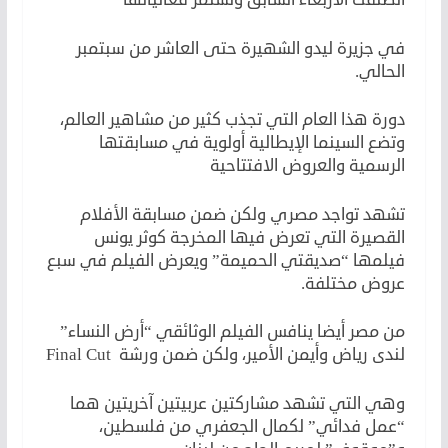
في جزيرة ليدو الشهيرة حتى العاشر من سبتمبر
الحالي.
دورة هذا العام التي تجذب كثير من مشاهير العالم،
وتضع السينما الإيطالية أولوية في مسابقتها
الرسمية والعروض الافتتاحية
تشهد تواجد مصري ولكن ضمن مسابقة الأفلام
القصيرة التي تعرض فيها المخرجة كوثر يونس
فيلمها “صديقتي الحميمة” ويعرض الفيلم في سبع
عروض مختلفة.
من مصر أيضا ينافس الفيلم الوثائقي “أرض النساء”
لندى رياض وأيمن الأمير، ولكن ضمن ورشة Final Cut
وهي التي تشهد مشاركتين عربيتين آخريتين هما
“عمل فدائي” لكمال الجعفري من فلسطين،