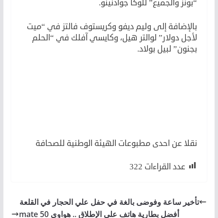
“بونز والجميع” للوكا جوادنينو.
بالإضافة إلى وليم ديفو وكريستوف فالتز في “ميت
لأجل دولار” لوالتر هيل، وكايسي آفلك في “الحلم
بجنون” لبيل بولاد.
لكن مهرجان فينيسيا السينمائي ٧٩
لأن
لكن
نقلا عن احدى مطبوعات الهيئة الوطنية للصحافة
عدد القراءات
322
تأخير ساعة وفوضى بالغة في حفل علي الحجار في القلعة
أفضل بطارية هاتف على الإطلاق .. هواوي mate 50