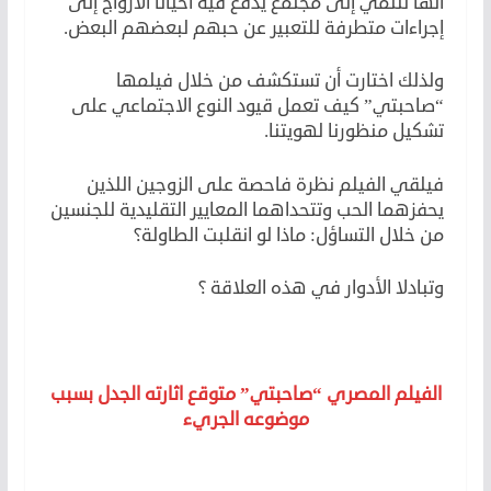
أنها تنتمي إلى مجتمع يُدفع فيه أحيانا الأزواج إلى
إجراءات متطرفة للتعبير عن حبهم لبعضهم البعض.
ولذلك اختارت أن تستكشف من خلال فيلمها
“صاحبتي” كيف تعمل قيود النوع الاجتماعي على
تشكيل منظورنا لهويتنا.
فيلقي الفيلم نظرة فاحصة على الزوجين اللذين
يحفزهما الحب وتتحداهما المعايير التقليدية للجنسين
من خلال التساؤل: ماذا لو انقلبت الطاولة؟
وتبادلا الأدوار في هذه العلاقة ؟
الفيلم المصري “صاحبتي” متوقع اثارته الجدل بسبب
موضوعه الجريء