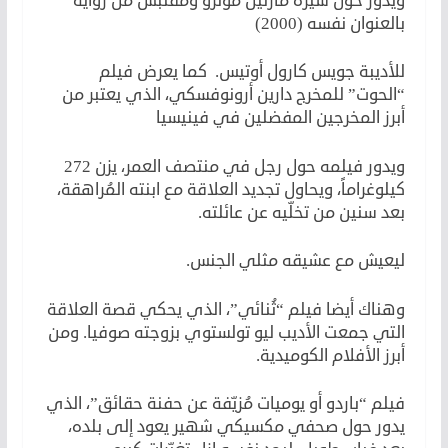
ويدور حول سيرة مارلين مونرو ومُقتبس من رواية
بالعنوان نفسه (2000)
للأديبة جويس كارول أوتيس. كما يعرض فيلم
“الحوت” للمخرج دارين أرونوفسكي، الذي يعتبر من
أبرز المخرجين المفضلين في فينيسيا
ويدور فيلمه حول رجل في منتصف العمر، يزن 272
كيلوغراماً، ويحاول تجديد العلاقة مع ابنته المُراهقة،
بعد سنين من تخلّيه عن عائلته.
ليعيش مع عشيقه مثلي الجنس.
وهناك أيضا فيلم “ثُنائي”، الذي يحكي قصة العلاقة
التي جمعت الأديب ليو تولستوي بزوجته صوفيا. ومن
أبرز الأفلام الكوميدية.
فيلم “باردو أو يوميات مُزيّفة عن حفنة حقائق”، الذي
يدور حول صحفي مكسيكي شهير يعود إلى بلده،