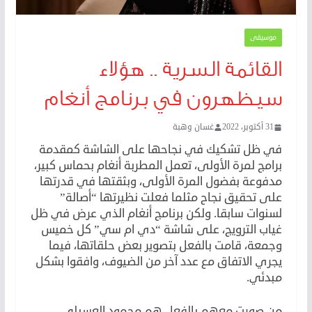
موسيقى
القائمة السرية .. هؤلاء
سيظهرون في برنامج أنغام
31 أكتوبر، 2022
غسان وهبة
في ظل تشكيك في نجاحها على الشاشة كمقدمة
برامج لمرة الأولى، تعمل المطربة أنغام بحماس كبير،
مدفوعة بفضول المرة الأولى، وبثقتها في قدرتها
على تحقيق نجاح مثلما فعلت نظيرتها “أصالة”
لسنوات سابقا. ولكن برنامج أنغام الذي عرض في ظل
غياب الترويج، على شاشة “دي ام سي” كل خميس
وجمعة، قامت بالفعل بتصوير بعض حلقاتها، فيما
يجري الاتفاق مع عدد آخر من الضيوف، وافقوا بشكل
مبدئي.
من صورت معهم بالفعل هم محمود العسيلي،