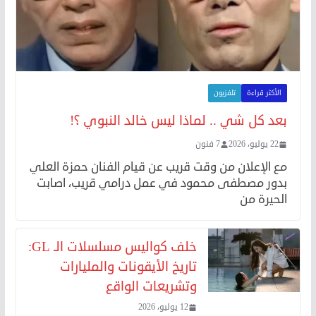
الأكثر قراءة
تلفزيون
بعد كل شي .. لماذا ليس خالد النبوي ؟!
22 يوليو، 2026
7 فنون
مع الإعلان من وقت قريب عن قيام الفنان حمزة العلي
بدور مصطفى محمود في عمل درامي قريب، اصابت
الحيرة من
خلف كواليس مسلسلات الـ GL:
تاريخ الأيقونات والمليارات
وتشريعات الواقع
12 يوليو، 2026