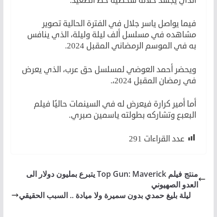
الذي يجسد خلاله شخصية خُط الصعيد.
فيما يواصل ياسر جلال في الفترة الحالية تصوير
مشاهده في مسلسل ألف ليلة وليلة، الذي ينافس
به في الموسم الرمضاني المقبل 2024.
ويحضر أحمد العوضي لمسلسل حق عرب، الذي يعرض
في رمضان المقبل 2024،.
أما أمير كرارة فيعرض له في السينمات حاليًا فيلم
البعبع وتشاركه بطولته ياسمين صبري.
عدد القراءات
291
منتج فيلم Top Gun: Maverick يتبرع بمليون دولار الى
العدو الصهيوني
ليلة بليغ حمدي بدون سميرة ولا ميادة .. السبب الحقيقي