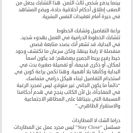
بينما يدفع شخص ثالث الثمن. هذا التشابك يجعل من
الصعب إطلاق أحكام أخلاقية حادة، ويضع المشاهد
في حيرة أمام تعقيدات النفس البشرية.
براعة التفاصيل وتشابك الخطوط
تتشابك الخطوط الدرامية في العمل بهدوء شديد.
في البداية، قد تشعر أنك بصدد متابعة قصص
منفصلة لا رابط بينها، ولكن سرعان ما تكتشف وجود
خيط رفيع يربط الجميع ببعضهم؛ قد يكون اسماً
لمكان، أو ذكرى قديمة، أو تفصيلة صغيرة بدت في
البداية وكأنها بلا أهمية. وهنا تكمن براعة كوبن في
استخدام التفاصيل لبناء هيكل درامي متماسك.
“دائماً ما يكون الجاني غير متوقع، ليس لمجرد الرغبة
في المفاجأة، بل لأن الكاتب ينجح في هدم أحكامنا
المسبقة التي بنيناها على المظاهر الاجتماعية
والاستقرار الظاهري.”
دراما الشك لا المطاردات
مسلسل “Stay Close” ليس مجرد عمل عن المطاردات