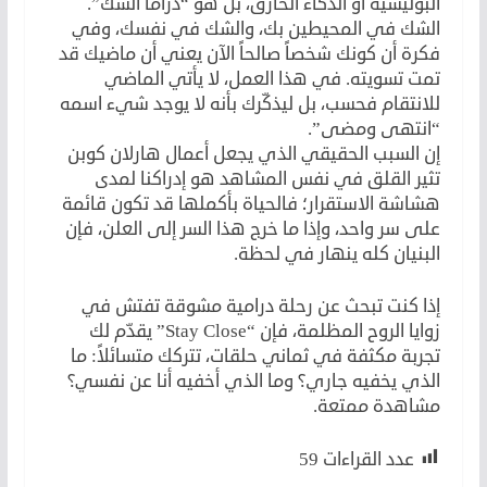
البوليسية أو الذكاء الخارق، بل هو “دراما الشك”.
الشك في المحيطين بك، والشك في نفسك، وفي
فكرة أن كونك شخصاً صالحاً الآن يعني أن ماضيك قد
تمت تسويته. في هذا العمل، لا يأتي الماضي
للانتقام فحسب، بل ليذكّرك بأنه لا يوجد شيء اسمه
“انتهى ومضى”.
إن السبب الحقيقي الذي يجعل أعمال هارلان كوبن
تثير القلق في نفس المشاهد هو إدراكنا لمدى
هشاشة الاستقرار؛ فالحياة بأكملها قد تكون قائمة
على سر واحد، وإذا ما خرج هذا السر إلى العلن، فإن
البنيان كله ينهار في لحظة.
إذا كنت تبحث عن رحلة درامية مشوقة تفتش في
زوايا الروح المظلمة، فإن “Stay Close” يقدّم لك
تجربة مكثفة في ثماني حلقات، تتركك متسائلاً: ما
الذي يخفيه جاري؟ وما الذي أخفيه أنا عن نفسي؟
مشاهدة ممتعة.
عدد القراءات
59