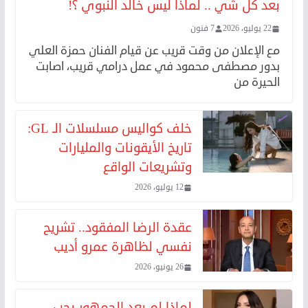
بعد كل شي .. لماذا ليس خالد النبوي ؟!
22 يوليو، 2026
7 فنون
مع الإعلان من وقت قريب عن قيام الفنان حمزة العلي
بدور مصطفى محمود في عمل درامي قريب، اصابت
الحيرة من
خلف كواليس مسلسلات الـ GL:
تاريخ الأيقونات والمليارات
وتشريعات الواقع
12 يوليو، 2026
عقدة الرضا المفقود.. تشريح
نفسي لظاهرة عمرو أديب
26 يونيو، 2026
لماذا لم يعد الجمهور يحب