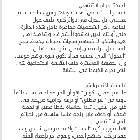
الحبكة: دوائر لا تنتهي
لا تسير الحبكة في “Stay Close” وفق خط مستقيم
تقليدي، بل تتحرك في دوائر كبرى تلتف حول
الماضي. كل الشخصيات محاصرة داخل هذه الدائرة،
حتى أولئك الذين توهموا أنهم غادروها منذ زمن
بعيد واتخذوا لأنفسهم هويات وحيوات جديدة. ينجح
المسلسل ببراعة في إيصال فكرة مفادها أن
“التحول” الذي نعيشه قد لا يكون سوى وهم مؤقت،
وأن الحقيقة المستترة خلف الأقنعة الاجتماعية هي
التي تحرك الخيوط في النهاية.
فلسفة الذنب والشر
ما يميز أعمال “كوبن” هو أن الجريمة لديه ليست دائماً
نابعة من “شر مطلق” أو نزعة إجرامية صريحة. في
كثير من الأحيان، تبدأ المأساة بخطأ صغير، أو لحظة
ضعف، أو خوف عابر، ينجم عنها سلسلة من الجرائم
التي لا تنتهي.
هنا، تتوزع فكرة “الذنب” ولا تنحصر في شخص واحد؛
فقد يرتكب أحدهم الفعل، ويقوم آخر بإخفاء الجثة،