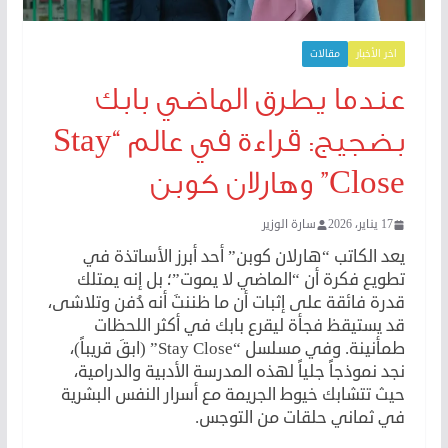
اخر الأخبار
مقالات
عندما يطرق الماضي بابك
بضجيج: قراءة في عالم “Stay
Close” وهارلان كوبن
17 يناير، 2026
سارة الوزير
يعد الكاتب “هارلان كوبن” أحد أبرز الأساتذة في
تطويع فكرة أن “الماضي لا يموت”؛ بل إنه يمتلك
قدرة فائقة على إثبات أن ما ظننتَ أنه دُفن وتلاشى،
قد يستيقظ فجأة ليقرع بابك في أكثر اللحظات
طمأنينة. وفي مسلسل “Stay Close” (ابقَ قريباً)،
نجد نموذجاً جلياً لهذه المدرسة الأدبية والدرامية،
حيث تتشابك خيوط الجريمة مع أسرار النفس البشرية
في ثماني حلقات من التوجس.