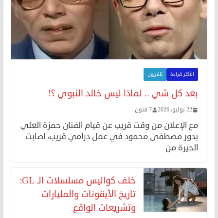
الأكثر قراءة
تلفزيون
بعد كل شي .. لماذا ليس خالد النبوي ؟!
22 يوليو، 2026
7 فنون
مع الإعلان من وقت قريب عن قيام الفنان حمزة العلي
بدور مصطفى محمود في عمل درامي قريب، اصابت
الحيرة من
خلف كواليس مسلسلات الـ GL:
تاريخ الأيقونات والمليارات
وتشريعات الواقع