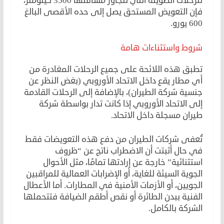
للرحلات الطويلة التي تتجاوز مسافتها 3500 كيلومتر،
فإن التعويض المستحق يصل إلى حده الأقصى البالغ
600 يورو.
شروط واستثناءات هامة
تطبق هذه اللائحة على جميع الرحلات المغادرة من
أي مطار يقع داخل الاتحاد الأوروبي (بغض النظر عن
جنسية شركة الطيران)، بالإضافة إلى الرحلات القادمة
إلى الاتحاد الأوروبي إذا كانت تدار بواسطة شركة
طيران مسجلة داخل الاتحاد.
تُعفى شركات الطيران من دفع هذه التعويضات فقط
في حال أثبتت أن الاضطراب ناتج عن “ظروف
استثنائية” خارجة عن إرادتها تمامًا، مثل الأحوال
الجوية السيئة للغاية، أو الإضرابات العمالية للمراقبين
الجويين، أو الأزمات الأمنية في المطارات. أما الأعطال
الفنية ببدن الطائرة أو نقص أطقم الضيافة فتتحملها
الشركة بالكامل.