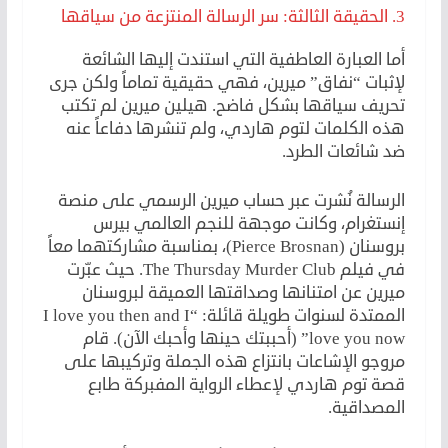
3. الحقيقة الثالثة: سر الرسالة المنتزعة من سياقها
أما العبارة العاطفية التي استندت إليها الشائعة
لإثبات “نفاق” ميرين، فهي حقيقية تماماً ولكن جرى
تحريف سياقها بشكل فاضح. هيلين ميرين لم تكتب
هذه الكلمات لتوم هاردي، ولم تنشرها دفاعاً عنه
ضد شائعات الطرد.
الرسالة نُشرت عبر حساب ميرين الرسمي على منصة
إنستغرام، وكانت موجهة للنجم العالمي بيرس
بروسنان (Pierce Brosnan)، بمناسبة مشاركتهما معاً
في فيلم The Thursday Murder Club. حيث عبّرت
ميرين عن امتنانها وصداقتها العميقة لبروسنان
الممتدة لسنوات طويلة قائلة: “I love you then and I
love you now” (أحببتك حينها وأحبك الآن). قام
مروجو الإشاعات بانتزاع هذه الجملة وتركيبها على
قصة توم هاردي لإعطاء الرواية المفبركة طابع
المصداقية.