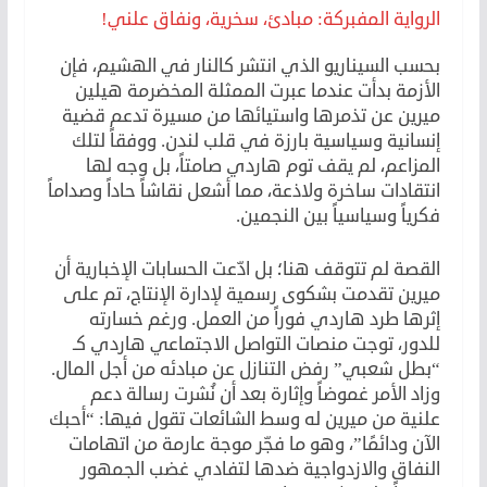
الرواية المفبركة: مبادئ، سخرية، ونفاق علني!
بحسب السيناريو الذي انتشر كالنار في الهشيم، فإن
الأزمة بدأت عندما عبرت الممثلة المخضرمة هيلين
ميرين عن تذمرها واستيائها من مسيرة تدعم قضية
إنسانية وسياسية بارزة في قلب لندن. ووفقاً لتلك
المزاعم، لم يقف توم هاردي صامتاً، بل وجه لها
انتقادات ساخرة ولاذعة، مما أشعل نقاشاً حاداً وصداماً
فكرياً وسياسياً بين النجمين.
القصة لم تتوقف هنا؛ بل ادّعت الحسابات الإخبارية أن
ميرين تقدمت بشكوى رسمية لإدارة الإنتاج، تم على
إثرها طرد هاردي فوراً من العمل. ورغم خسارته
للدور، توجت منصات التواصل الاجتماعي هاردي كـ
“بطل شعبي” رفض التنازل عن مبادئه من أجل المال.
وزاد الأمر غموضاً وإثارة بعد أن نُشرت رسالة دعم
علنية من ميرين له وسط الشائعات تقول فيها: “أحبك
الآن ودائمًا”، وهو ما فجّر موجة عارمة من اتهامات
النفاق والازدواجية ضدها لتفادي غضب الجمهور