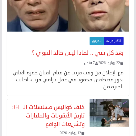
الأكثر قراءة
تلفزيون
بعد كل شي .. لماذا ليس خالد النبوي ؟!
22 يوليو، 2026
7 فنون
مع الإعلان من وقت قريب عن قيام الفنان حمزة العلي
بدور مصطفى محمود في عمل درامي قريب، اصابت
الحيرة من
خلف كواليس مسلسلات الـ GL:
تاريخ الأيقونات والمليارات
وتشريعات الواقع
12 يوليو، 2026