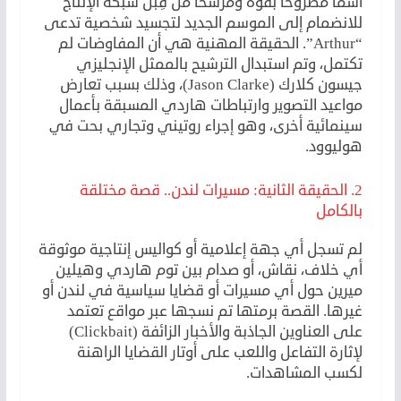
اسماً مطروحاً بقوة ومُرشحاً من قِبل شبكة الإنتاج
للانضمام إلى الموسم الجديد لتجسيد شخصية تدعى
“Arthur”. الحقيقة المهنية هي أن المفاوضات لم
تكتمل، وتم استبدال الترشيح بالممثل الإنجليزي
جيسون كلارك (Jason Clarke)، وذلك بسبب تعارض
مواعيد التصوير وارتباطات هاردي المسبقة بأعمال
سينمائية أخرى، وهو إجراء روتيني وتجاري بحت في
هوليوود.
2. الحقيقة الثانية: مسيرات لندن.. قصة مختلقة
بالكامل
لم تسجل أي جهة إعلامية أو كواليس إنتاجية موثوقة
أي خلاف، نقاش، أو صدام بين توم هاردي وهيلين
ميرين حول أي مسيرات أو قضايا سياسية في لندن أو
غيرها. القصة برمتها تم نسجها عبر مواقع تعتمد
على العناوين الجاذبة والأخبار الزائفة (Clickbait)
لإثارة التفاعل واللعب على أوتار القضايا الراهنة
لكسب المشاهدات.