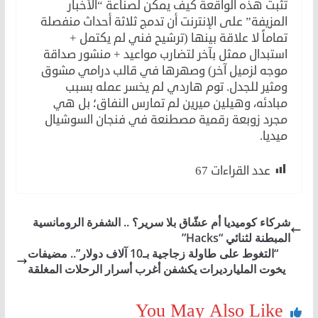
تثبت هذه الواقعة كيف يمكن لصناعة “الأخبار
المزيفة” على الإنترنت أن تدمج ثلاثة أحداث منفصلة
تماماً لا علاقة بينها (ترشيح فني لم يكتمل +
استبدال ممثل بآخر لتضارب مواعيد + منشور صداقة
موجه لزميل آخر) وصهرها في قالب درامي مشوق
ومثير للجدل. توم هاردي لم يخسر عمله بسبب
مبادئه، وهيلين ميرين لم تمارس النفاق؛ بل هي
مجرد زوبعة رقمية مصطنعة في فنجان السوشيال
ميديا.
عدد القراءات
67
شركاء كوميديا أم عشّاق بلا سرير؟ .. الشفرة الرومانسية
المبطنة لثنائي “Hacks”
“التغوط على طاولة زجاجية بـ10 آلاف دولار”.. مضيفات
يخوت المليارديرات يكشفن أغرب أسرار الرحلات المغلقة
You May Also Like