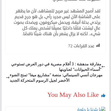
لقد أصبح المشهد غير مريح للمشاهد، لأن ما يظهر
على الشاشة الآن ليس مجرد رأي، بل هو جرح قديم
يرتدي بدلة أنيقة، ويحمل ميكروفون، ويضحك بصوت
عالٍ ليشتت قلقًا داخليًا عميقًا لشخص يملك كل
شيء.. لكنه لا يزال يشعر بأن هناك شيئًا ناقصًا.
عدد القراءات
72
مفارقة مدهشة : 3 أفلام مصرية في دور العرض تستوحي
“أسماء الحيوانات” لعناوينها
مهرجان آنسي السينمائي: منصة “مشاريع ميفا” تمنح الضوء
الأخضر لجيل الرسوم المتحركة الجديد
You May Also Like