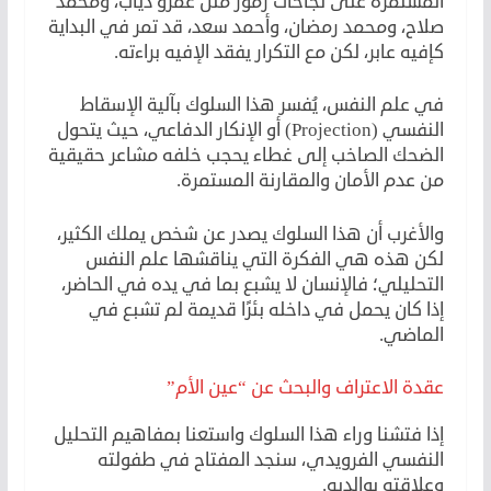
المستمرة على نجاحات رموز مثل عمرو دياب، ومحمد
صلاح، ومحمد رمضان، وأحمد سعد، قد تمر في البداية
كإفيه عابر، لكن مع التكرار يفقد الإفيه براءته.
في علم النفس، يُفسر هذا السلوك بآلية الإسقاط
النفسي (Projection) أو الإنكار الدفاعي، حيث يتحول
الضحك الصاخب إلى غطاء يحجب خلفه مشاعر حقيقية
من عدم الأمان والمقارنة المستمرة.
والأغرب أن هذا السلوك يصدر عن شخص يملك الكثير،
لكن هذه هي الفكرة التي يناقشها علم النفس
التحليلي؛ فالإنسان لا يشبع بما في يده في الحاضر،
إذا كان يحمل في داخله بئرًا قديمة لم تشبع في
الماضي.
عقدة الاعتراف والبحث عن “عين الأم”
إذا فتشنا وراء هذا السلوك واستعنا بمفاهيم التحليل
النفسي الفرويدي، سنجد المفتاح في طفولته
وعلاقته بوالديه.