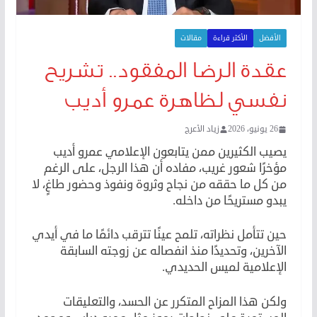
الأفضل
الأكثر قراءة
مقالات
عقدة الرضا المفقود.. تشريح
نفسي لظاهرة عمرو أديب
26 يونيو، 2026
زياد الأعرج
يصيب الكثيرين ممن يتابعون الإعلامي عمرو أديب
مؤخرًا شعور غريب، مفاده أن هذا الرجل، على الرغم
من كل ما حققه من نجاح وثروة ونفوذ وحضور طاغٍ، لا
يبدو مستريحًا من داخله.
حين تتأمل نظراته، تلمح عينًا تترقب دائمًا ما في أيدي
الآخرين، وتحديدًا منذ انفصاله عن زوجته السابقة
الإعلامية لميس الحديدي.
ولكن هذا المزاح المتكرر عن الحسد، والتعليقات