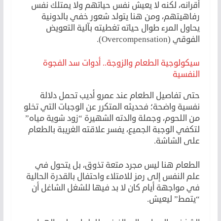
أقرانه، لكنه لا يعيش نفس حياتهم ولا يمتلك نفس
رفاهيتهم، ومن هنا يتولد شعور خفي بالدونية
يحاول المرء طوال حياته تغطيته بآلية التعويض
الفوقي (Overcompensation).
سيكولوجية الطعام والزوجة.. أدوات سد الفجوة
النفسية
حتى تفاصيل الطعام عند عمرو أديب تحمل دلالة
نفسية واضحة؛ فحديثه المتكرر عن الوجبات التي تخلو
من اللحوم، وجملة والدته الشهيرة “زود شوية مياه”
لتكفي الوجبة الجميع، يفسر علاقته الغريبة بالطعام
على الشاشة.
الطعام هنا ليس مجرد متعة تذوق، بل يتحول في
علم النفس إلى رمز للامتلاء واحتفال بالقدرة الحالية
في مواجهة أيام كان لا بد فيها للشغل الشاغل أن
“يتمط” ليعيش.