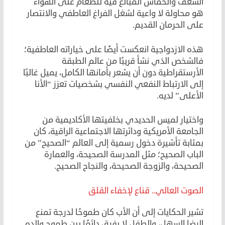
الشغف والحماس المبالغ فيه للطعام على الهواء
هو محاولة لا واعية لشغل الفراغ العاطفي والانتصار
على الحرمان القديم.
هذه الازدواجية انعكست أيضًا على خياراته العاطفية؛
فالشخص الذي نشأ قريبًا من عالم الطبقة
الأرستقراطية دون أن يشعر بأمانها الكامل، يميل غالبًا
إلى الارتباط النفعي النفسي بشخصيات تعزز “الأنا
الأعلى” لديه.
واختيار لميس الحديدي بخلفيتها الأكاديمية من
الجامعة الأمريكية ودائرتها الاجتماعية الراقية، كان
بمثابة تأشيرة دخول رسمية إلى العالم “الصحيح” من
الباب الصحيح؛ مثل المدرسة الصحيحة، والعمارة
الصحيحة، والزوجة الصحيحة، والنجاح الصحيح.
الصوت العالي.. قناع لإخفاء القلق
تشير الحكايات إلى أن الأب كان طموحًا لدرجة تمنع
الرضا السهل، والطفل لا يفرق دائمًا بين طموح والده