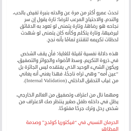
تحدث عمرو أكثر من مرة عن والدته بنبرة تفيض بالحب،
والندم، والاحتياج المرعب للرضا؛ تارة يقول إن سر
نجاحه هو رضاها، وتارة يتمنى لو تعود به الدقائق
ليرضيها، وتارة يتكلم وكأنه كان يتمنى لو شهدت
لحظات تكريمه لتقتنع تمامًا بأنه نجح.
هذه دلالة نفسية ثقيلة للغاية؛ فأن يقف الشخص
في ذروة التكريم، وسط الأضواء والجوائز والتصفيق،
ويكون الشيء الوحيد الذي يفتقده ليس الجائزة بل
“عين أمه” وهي تراه ناجحًا، فهذا يعني أنه يعاني
من غياب التحقق الداخلي (Internal Validation).
ومهما نال من اعتراف وتصفيق من العالم الخارجي،
يظل في داخله طفل صغير ينتظر صك الاعتراف من
شخص رحل وترك جرحًا مفتوحًا.
الحرمان النسبي في “فيكتوريا كولدج” وصدمة
المظاهر