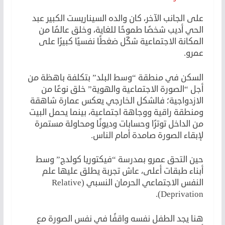
على الجانب الآخر، كان والده السيناريست الكبير عبد
الحي أديب شخصًا طموحًا للغاية، وخلق عالمًا من
المكانة الاجتماعية شكّل ضغطًا نفسيًا كبيرًا على
عمرو.
السكن في منطقة “وسط البلد” بتكلفة باهظة من
أجل “الصورة الاجتماعية والهوية” خلق نوعًا من
الازدواجية؛ فالشكل الخارجي يعكس عمارة شاهقة
ومنطقة راقية ووجاهة اجتماعية، بينما يحمل البيت
من الداخل توترًا وحسابات وديونًا ومحاولة مستمرة
لإبقاء الصورة صامدة أمام الناس.
حين التحق عمرو بمدرسة “فيكتوريا كولدج” وسط
أبناء طبقات أعلى، عاش تجربة يطلق عليها علم
النفس الاجتماعي الحرمان النسبي (Relative
Deprivation).
هنا يجد الطفل نفسه واقفًا في نفس الصورة مع