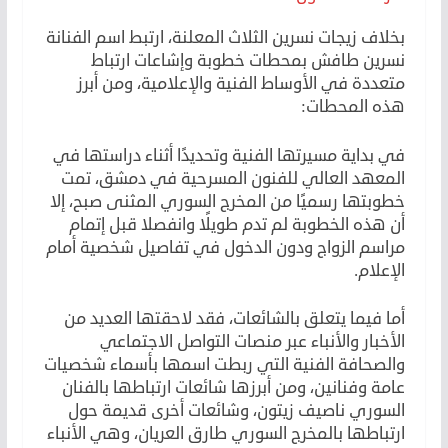
بخلاف زيجات نسرين الثلاث المعلنة، ارتبط اسم الفنانة
نسرين طافش بمحطات خطوبة وإشاعات ارتباط
متعددة في الأوساط الفنية والإعلامية، ومن أبرز
هذه المحطات:
في بداية مسيرتها الفنية وتحديدًا أثناء دراستها في
المعهد العالي للفنون المسرحية في دمشق، تمت
خطوبتها رسميًا من المخرج السوري المثنى صبح، إلا
أن هذه الخطوبة لم تدم طويلًا وانفصلا قبل إتمام
مراسم الزواج ودون الدخول في تفاصيل شخصية أمام
الإعلام.
أما فيما يتعلق بالشائعات، فقد لاحقتها العديد من
الأخبار والأنباء عبر منصات التواصل الاجتماعي
والصحافة الفنية التي ربطت اسمها بأسماء شخصيات
عامة وفنانين، ومن أبرزها شائعات ارتباطها بالفنان
السوري ناصيف زيتون، وشائعات أخرى قديمة حول
ارتباطها بالمخرج السوري طارق العريان، وهي الأنباء