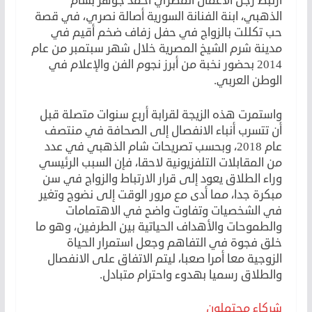
ارتبط رجل الأعمال المصري أحمد جوهر بشام
الذهبي، ابنة الفنانة السورية أصالة نصري، في قصة
حب تكللت بالزواج في حفل زفاف ضخم أقيم في
مدينة شرم الشيخ المصرية خلال شهر سبتمبر من عام
2014 بحضور نخبة من أبرز نجوم الفن والإعلام في
الوطن العربي.
واستمرت هذه الزيجة لقرابة أربع سنوات متصلة قبل
أن تتسرب أنباء الانفصال إلى الصحافة في منتصف
عام 2018، وبحسب تصريحات شام الذهبي في عدد
من المقابلات التلفزيونية لاحقا، فإن السبب الرئيسي
وراء الطلاق يعود إلى قرار الارتباط والزواج في سن
مبكرة جدا، مما أدى مع مرور الوقت إلى نضوج وتغير
في الشخصيات وتفاوت واضح في الاهتمامات
والطموحات والأهداف الحياتية بين الطرفين، وهو ما
خلق فجوة في التفاهم وجعل استمرار الحياة
الزوجية معا أمرا صعبا، ليتم الاتفاق على الانفصال
والطلاق رسميا بهدوء واحترام متبادل.
شركاء محتملون