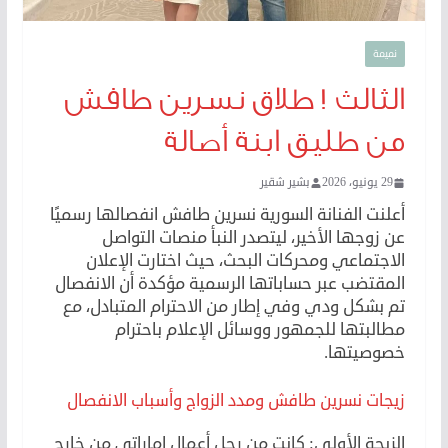
نميمة
الثالث ! طلاق نسرين طافش
من طليق ابنة أصالة
29 يونيو، 2026
بشير شقير
أعلنت الفنانة السورية نسرين طافش انفصالها رسميًا
عن زوجها الأخير، ليتصدر النبأ منصات التواصل
الاجتماعي ومحركات البحث، حيث اختارت الإعلان
المقتضب عبر حساباتها الرسمية مؤكدة أن الانفصال
تم بشكل ودي وفي إطار من الاحترام المتبادل، مع
مطالبتها للجمهور ووسائل الإعلام باحترام
خصوصيتها.
زيجات نسرين طافش ومدد الزواج وأسباب الانفصال
الزيجة الأولى: كانت من رجل أعمال إماراتي من خارج