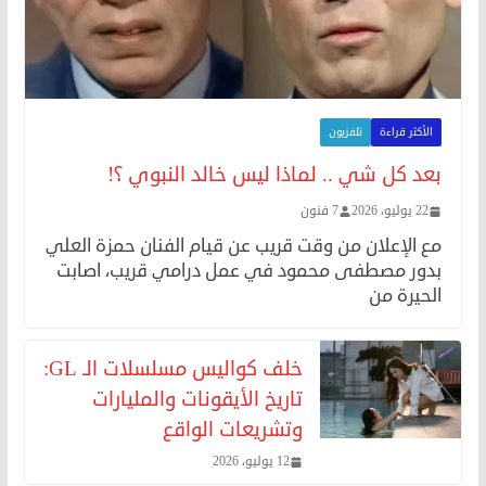
الأكثر قراءة
تلفزيون
بعد كل شي .. لماذا ليس خالد النبوي ؟!
22 يوليو، 2026
7 فنون
مع الإعلان من وقت قريب عن قيام الفنان حمزة العلي
بدور مصطفى محمود في عمل درامي قريب، اصابت
الحيرة من
خلف كواليس مسلسلات الـ GL:
تاريخ الأيقونات والمليارات
وتشريعات الواقع
12 يوليو، 2026