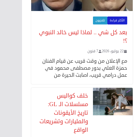
الأكثر قراءة
تلفزيون
بعد كل شي .. لماذا ليس خالد النبوي
؟!
22 يوليو، 2026
7 فنون
مع الإعلان من وقت قريب عن قيام الفنان
حمزة العلي بدور مصطفى محمود في
عمل درامي قريب، اصابت الحيرة من
خلف كواليس
مسلسلات الـ GL:
تاريخ الأيقونات
والمليارات وتشريعات
الواقع