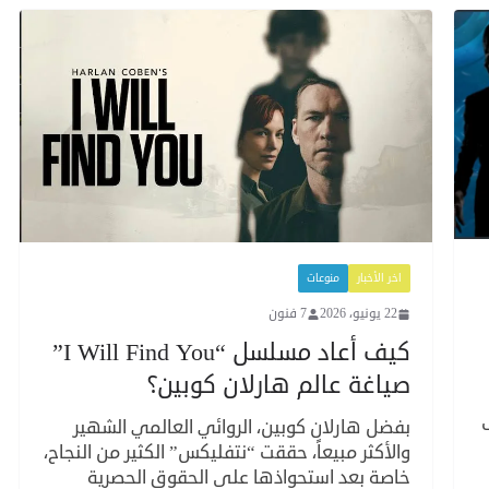
اخر الأخبار
منوعات
22 يونيو، 2026
7 فنون
كيف أعاد مسلسل “I Will Find You”
صياغة عالم هارلان كوبين؟
بفضل هارلان كوبين، الروائي العالمي الشهير
والأكثر مبيعاً، حققت “نتفليكس” الكثير من النجاح،
خاصة بعد استحواذها على الحقوق الحصرية