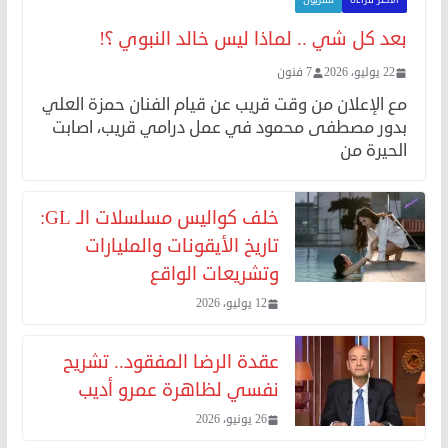
الأكثر قراءة
تلفزيون
بعد كل شي .. لماذا ليس خالد النبوي ؟!
22 يوليو، 2026
7 فنون
مع الإعلان من وقت قريب عن قيام الفنان حمزة العلي
بدور مصطفى محمود في عمل درامي قريب، اصابت
الحيرة من
خلف كواليس مسلسلات الـ GL:
تاريخ الأيقونات والمليارات
وتشريعات الواقع
12 يوليو، 2026
عقدة الرضا المفقود.. تشريح
نفسي لظاهرة عمرو أديب
26 يونيو، 2026