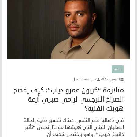
نميمة
1 يونيو، 2026
أمير سيف العدل
متلازمة “كربون عمرو دياب”: كيف يفضح
الصراخ النرجسي لرامي صبري أزمة
هويته الفنية؟
في دهاليز علم النفس، هناك تفسير دقيق لحالة
الهذيان الفني التي نعيشها مؤخرًا، يُدعى “تأثير
دانينغ-كروجر”. وهو باختصار شديد: أن