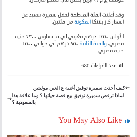
وقد أعلنت الفئة المنظمة لحفل سميرة سعيد عن
اسعار كازابلانكا
المكونة
من فئتين.
الأولى ١٢٥٠ درهم مغربي اي ما يساوي ٢٣٠٠ جنيه
مصري،
والفئة الثانية
٨٥٠ درهم أي حوالي ١٥٠٠
جنيه مصري.
عدد القراءات
680
كيف أخذت سميرة توفيق أغنية ع العين موليتين
لماذا ترفض سميرة توفيق بيع قصة حياتها ؟ وما علاقة هذا
بالسعودية ؟
You May Also Like