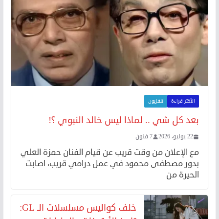
الأكثر قراءة
تلفزيون
بعد كل شي .. لماذا ليس خالد النبوي ؟!
22 يوليو، 2026
7 فنون
مع الإعلان من وقت قريب عن قيام الفنان حمزة العلي
بدور مصطفى محمود في عمل درامي قريب، اصابت
الحيرة من
خلف كواليس مسلسلات الـ GL: