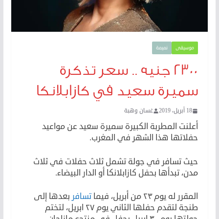
موسيقى
نميمة
٢٣٠٠ جنيه .. سعر تذكرة
سميرة سعيد في كازابلانكا
18 أبريل، 2019
غسان وهبة
أعلنت المطربة الكبيرة سميرة سعيد عن مواعيد
حفلاتها هذا الشهر في المغرب.
حيث تسافر في جولة تشمل ثلاث حفلات في ثلاث
مدن، تبدأها بحفل كازابلانكا أو الدار البيضاء.
المقرر له يوم ٢٣ من أبريل، فيما
تسافر
بعدها إلى
طنجة لتقدم حفلها الثاني يوم ٢٧ ابريل، لتختم
جولتها يوم ٣٠ ابريل بحفل في منتجع مازاجان.