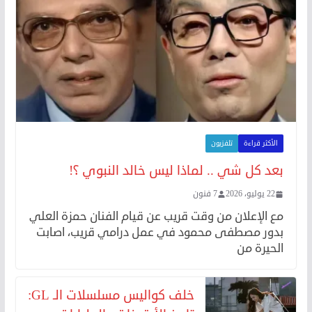
الأكثر قراءة
تلفزيون
بعد كل شي .. لماذا ليس خالد النبوي ؟!
22 يوليو، 2026
7 فنون
مع الإعلان من وقت قريب عن قيام الفنان حمزة العلي
بدور مصطفى محمود في عمل درامي قريب، اصابت
الحيرة من
خلف كواليس مسلسلات الـ GL: