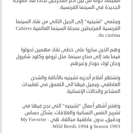
السينما، كونه من بين أكثر المخرجين نجاحًا بعد الموجة
الجديدة في السينما الفرنسية.
وينتمي “تشينيه” إلى الجيل الثاني من نقاد السينما
الفرنسية المرتبطين بمجلة السينما العالمية Cahiers
du cinéma .
وهم الذين ساروا على خطى نقاد مهمين تحولوا
فيما بعد إلى صناع سينما، مثل تروفو وكلود شابرول
وجان لوك جودار وغيرهم.
وتشتهر أفلام أندريه تشينيه بالأناقة والشحن
العاطفي، ويميل فيها الى التعمق في تعقيدات
المشاعر والحالات الإنسانية.
وتعتبر أشهر أعمال “تشينيه” التي نجح فيها في
تشريح النفس النسانية والعلاقات، بشكل حساس
ودقيق، بدون عاطفية مبالغة، هي : My Favorite
Season 1993 و Wild Reeds 1994.