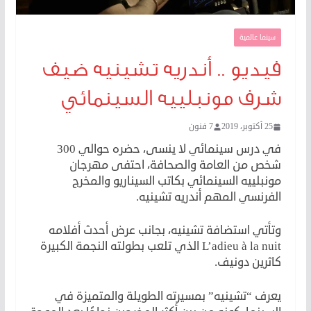
سينما عالمية
فيديو .. أندريه تشينيه ضيف
شرف مونبلييه السينمائي
25 أكتوبر، 2019
7 فنون
في درس سينمائي لا ينسى، حضره حوالي 300
شخص من العامة والصحافة، احتفى مهرجان
مونبلييه السينمائي بكاتب السيناريو والمخرج
الفرنسي المهم أندريه تشينيه.
وتأتي استضافة تشينيه، بجانب عرض أحدث أفلامه
L’adieu à la nuit الذي تلعب بطولته النجمة الكبيرة
كاثرين دونيف.
يعرف “تشينيه” بمسيرته الطويلة والمتميزة في