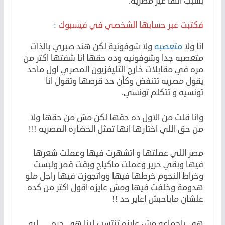
بسبب انها غير مصرية.
فكتبت عبر حسابها الشخصي في فيسبوك
:
انا ولا
متعصبه
ولا شوفونية لكن هند صبري بالذات
متعصبه جدا وشوفونيه وده حقها انا شفتها اكتر من
مره في مقابلات خارج التليفزيون المصري اول ماحد
يقول مصريه تتنفض وكأن حد قرصها وتقول انا
تونسيه و تتكلم تونسي.
وانا قلت من الاول ده حقها لكن مش من حقها ولا
من حق اللي اختارها انها تمثل الحضاره المصريه !!!
مصر اللي عملتها و اتشهرت فيها وعملت شعرها
فيها وبقي حرير وعملت ماكياج وبقت قمر ولبست
وخراط النجوم خرطها فيها وواتجوزت فيها راجل ملو
هدومة وخلفت فيها ومش عايزه اقول اكتر من كده
علشان ماباحبش اعاير حد !!
هي ياجماعه مش عايزه تنتسب لينا هي حره … ليه