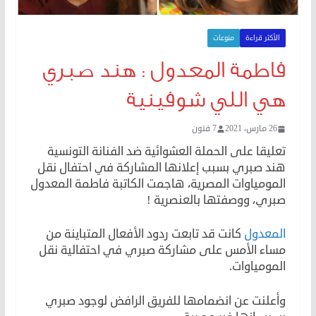
الأكثر قراءة
منوعات
فاطمة المعدول : هند صبري
هي اللي شوفينية
26 مارس، 2021
7 فنون
تعليقا على الحملة العشوائية ضد الفنانة التونسية
هند صبري بسبب إعلانها المشاركة في احتفال نقل
المومياوات المصرية، هاجمت الكاتبة فاطمة المعدول
صبري، ووصفتها بالعنصرية !
المعدول
كانت قد تابعت ردود الأفعال المتباينة من
مساء الأمس على مشاركة صبري في احتفالية نقل
المومياوات.
وأعلنت عن انضمامها للفريق الرافض لوجود صبري