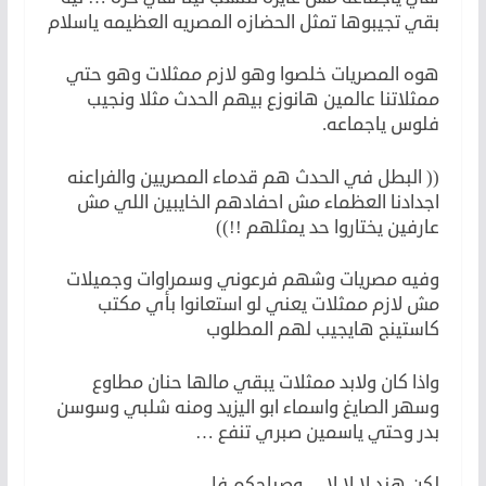
بقي تجيبوها تمثل الحضازه المصريه العظيمه ياسلام
هوه المصريات خلصوا وهو لازم ممثلات وهو حتي
ممثلاتنا عالمين هانوزع بيهم الحدث مثلا ونجيب
فلوس ياجماعه.
(( البطل في الحدث هم قدماء المصريين والفراعنه
اجدادنا العظماء مش احفادهم الخايبين اللي مش
عارفين يختاروا حد يمثلهم !!))
وفيه مصريات وشهم فرعوني وسمراوات وجميلات
مش لازم ممثلات يعني لو استعانوا بأي مكتب
كاستينج هايجيب لهم المطلوب
واذا كان ولابد ممثلات يبقي مالها حنان مطاوع
وسهر الصايغ واسماء ابو اليزيد ومنه شلبي وسوسن
بدر وحتي ياسمين صبري تنفع …
لكن هند لا لا لا …وصباحكم فل.