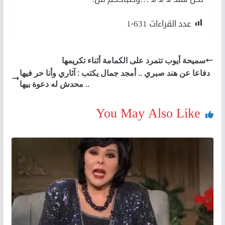
عدد القراءات
1٬631
سميحة أيوب تتمرد على الكمامة أثناء تكريمها
دفاعا عن هند صبري .. أمجد جمال يكتب : آثاري وأنا حر فيها
.. محدش له دعوة بيها
You May Also Like