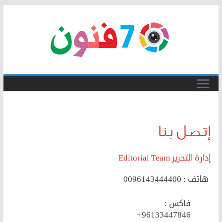
Skip
to
content
إتصل بنا
إدارة التحرير Editorial Team
هاتف : 00
96143444400
فاكس :
+96133447846